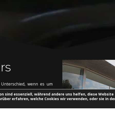
rs
n Unterschied, wenn es um
Sie Sportwagen, Hypercars
on sind essenziell, während andere uns helfen, diese Website 
er mit Historie in großer
rüber erfahren, welche Cookies wir verwenden, oder sie in d
rtschaft und Entertainment
eben, das perfekte Auto