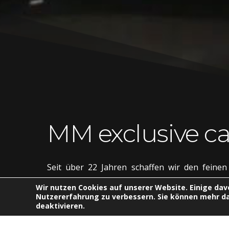
MM exclusive ca
Seit über 22 Jahren schaffen wir den feine
Automobilen Luxus geht. Bei uns erwarten 
Wir nutzen Cookies auf unserer Website. Einige dav
sowie Luxusfahrzeuge und gepflegte Oldtim
Nutzererfahrung zu verbessern. Sie können mehr da
deaktivieren.
Auswahl. Zahlreiche Referenzen aus Sport, Wi
bestätigen uns in unserem täglichen Str