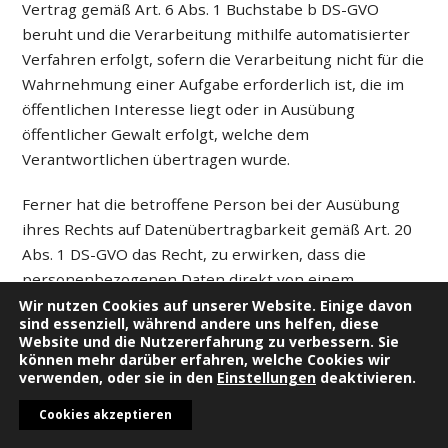
Vertrag gemäß Art. 6 Abs. 1 Buchstabe b DS-GVO
beruht und die Verarbeitung mithilfe automatisierter
Verfahren erfolgt, sofern die Verarbeitung nicht für die
Wahrnehmung einer Aufgabe erforderlich ist, die im
öffentlichen Interesse liegt oder in Ausübung
öffentlicher Gewalt erfolgt, welche dem
Verantwortlichen übertragen wurde.
Ferner hat die betroffene Person bei der Ausübung
ihres Rechts auf Datenübertragbarkeit gemäß Art. 20
Abs. 1 DS-GVO das Recht, zu erwirken, dass die
personenbezogenen Daten direkt von einem
Verantwortlichen an einen anderen Verantwortlichen
Wir nutzen Cookies auf unserer Website. Einige davon
sind essenziell, während andere uns helfen, diese
übermittelt werden, soweit dies technisch machbar ist
Website und die Nutzererfahrung zu verbessern. Sie
und sofern hiervon nicht die Rechte und Freiheiten
können mehr darüber erfahren, welche Cookies wir
verwenden, oder sie in den
Einstellungen
deaktivieren.
anderer Personen beeinträchtigt werden.
Cookies akzeptieren
Zur Geltendmachung des Rechts auf